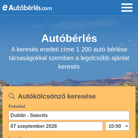
Autóbérlés
A keresés eredeti címe 1 200 autó bérlése
társaságokkal szemben a legolcsóbb ajánlat
keresés
Autókölcsönző keresése
Felvétel