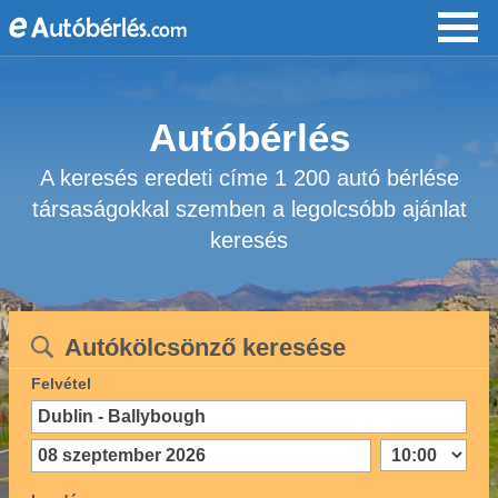
Autóbérlés
A keresés eredeti címe 1 200 autó bérlése
társaságokkal szemben a legolcsóbb ajánlat
keresés
Autókölcsönző keresése
Felvétel