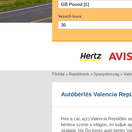
Vezető kora
Főoldal
»
Repülőterek
»
Spanyolország
»
Vale
Autóbérlés Valencia Repü
Hire a car, a(z) Valencia Repülőtér 
bérlése szerte a világon, mi tudjuk a
skáláját. Ha Ön keres autó bérlés Va