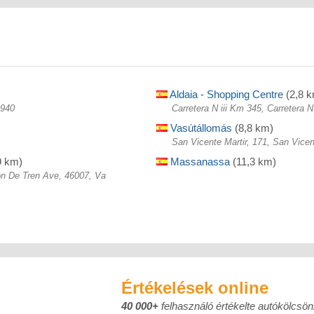
Aldaia - Shopping Centre
(2,8 
6940
Carretera N iii Km 345, Carretera N
Vasútállomás
(8,8 km)
San Vicente Martir, 171, San Vicen
9 km)
Massanassa
(11,3 km)
ion De Tren Ave, 46007, Va
Értékelések online
40 000+
felhasználó értékelte autókölcsö