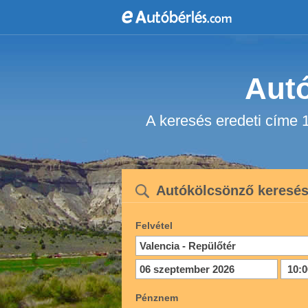
Autó
A keresés eredeti címe 
Autókölcsönző keresé
Felvétel
Pénznem