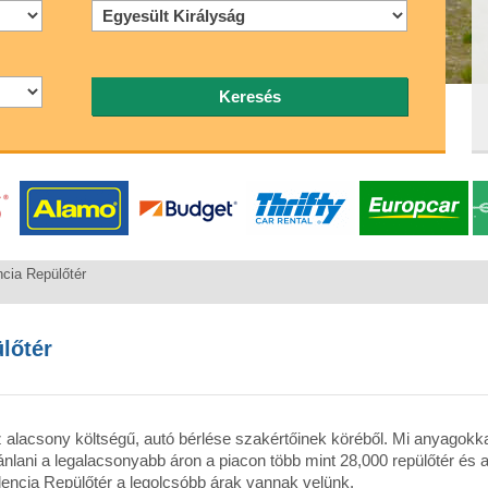
Keresés
ncia Repülőtér
lőtér
az alacsony költségű, autó bérlése szakértőinek köréből. Mi anyagok
jánlani a legalacsonyabb áron a piacon több mint 28,000 repülőtér és a
lencia Repülőtér a legolcsóbb árak vannak velünk.