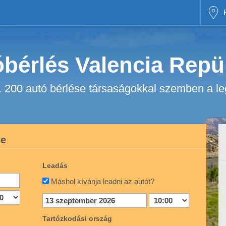
bérlés Valencia Repü
1 200 autó bérlése társaságokkal szemben a le
se
Leadás
Máshol kívánja leadni az autót?
Tartózkodási ország