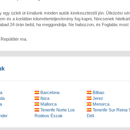
egy üzleti út kínálunk minden autók kirekesztéstől jön. Ütközési sé
em és a korlátlan kilométerteljesítmény fog kapni. Nincsenek hitelkárt
abad 24 órán belül, ha meggondolja. Ne habozzon, és Foglalás most a
a Repülőtér ma.
nk
ia
Barcelona
Bilbao
da
Ibiza
Jerez
a
Mallorca
Menorca
Tenerife Norte Los
Tenerife Sur Reina 
nder
Rodeos Észak
Déli