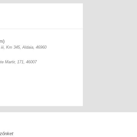
km)
 iii, Km 345, Aldaia, 46960
te Martir, 171, 46007
nzőnket