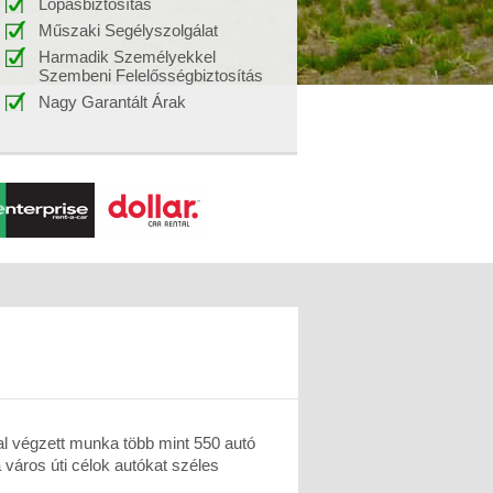
Lopásbiztosítás
Műszaki Segélyszolgálat
Harmadik Személyekkel
Szembeni Felelősségbiztosítás
Nagy Garantált Árak
kal végzett munka több mint 550 autó
 város úti célok autókat széles