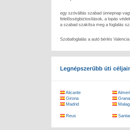
egy szóváltás szabad ünnepnap vagy 
felelősségbiztosítások, a lopás védel
a szabad szakítsa meg a foglalás sz
Szobafoglalás a autó bérlés Valenci
Legnépszerűbb úti céljai
Alicante
Almer
Girona
Grana
Madrid
Malag
Reus
Santa