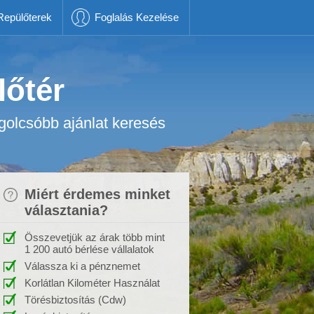
Repülőterek
Foglalás Kezelése
lőtér
golcsóbb ajánlat keresés
Miért érdemes minket
választania?
Összevetjük az árak több mint
1 200 autó bérlése vállalatok
Válassza ki a pénznemet
Korlátlan Kilométer Használat
Törésbiztosítás (Cdw)