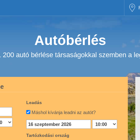
Autóbérlés
1 200 autó bérlése társaságokkal szemben a le
se
Leadás
Máshol kívánja leadni az autót?
Tartózkodási ország