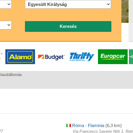
Keresés
asútállomás
Róma - Flaminia
(6,3 km)
77
Via Francesco Saverio Nitti 1, Ro