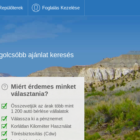
Repülőterek
Foglalás Kezelése
golcsóbb ajánlat keresés
Miért érdemes minket
választania?
Összevetjük az árak több mint
1 200 autó bérlése vállalatok
Válassza ki a pénznemet
Korlátlan Kilométer Használat
Törésbiztosítás (Cdw)