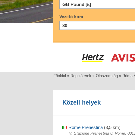
Vezető kora
Főoldal
»
Repülőterek
»
Olaszország
»
Róma V
Közeli helyek
Rome Prenestina
(3,5 km)
V. Stazione Prenestina 8, Rome, 001