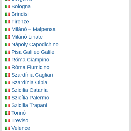
Bologna
Brindisi
Firenze
Milánó – Malpensa
Milánó Linate
Nápoly Capodichino
Pisa Galileo Galilei
Róma Ciampino
Róma Fiumicino
Szardínia Cagliari
Szardínia Olbia
Szicília Catania
Szicília Palermo
Szicília Trapani
Torinó
Treviso
Velence