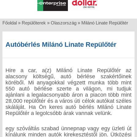
Főoldal
»
Repülőterek
»
Olaszország
»
Milánó Linate Repülőtér
Autóbérlés Milánó Linate Repülőtér
Hire a car, a(z) Milánó Linate Repülőtér az
alacsony költségű, autó bérlése szakértőinek
köréből. Mi anyagokkal végzett munka több mint
550 autó bérlése szerte a világon, mi tudjuk
ajánlani a legalacsonyabb áron a piacon több mint
28,000 repülőtér és a város úti célok autókat széles
skáláját. Ha Ön keres autó bérlés Milánó Linate
Repülőtér a legolcsóbb árak vannak velünk.
egy szóváltás szabad ünnepnap vagy egy üzleti út
kínálunk minden autók kirekesztéstől jön. Ütközési