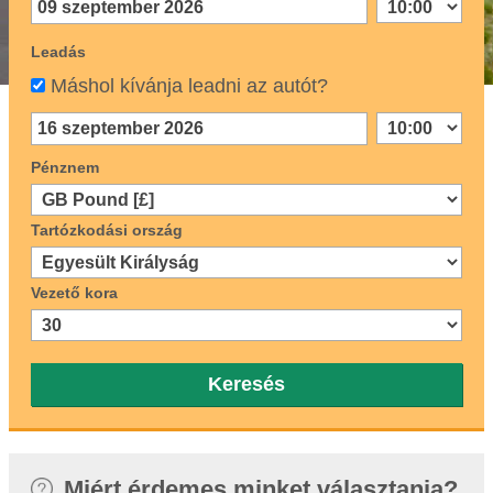
Leadás
Máshol kívánja leadni az autót?
Pénznem
Tartózkodási ország
Vezető kora
Keresés
Miért érdemes minket választania?