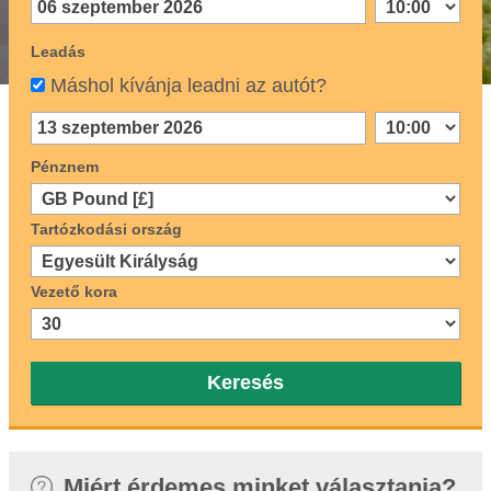
Leadás
Máshol kívánja leadni az autót?
Pénznem
Tartózkodási ország
Vezető kora
Keresés
Miért érdemes minket választania?