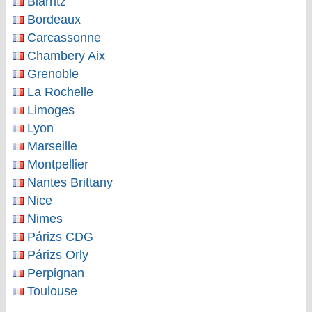
Biarritz
Bordeaux
Carcassonne
Chambery Aix
Grenoble
La Rochelle
Limoges
Lyon
Marseille
Montpellier
Nantes Brittany
Nice
Nimes
Párizs CDG
Párizs Orly
Perpignan
Toulouse