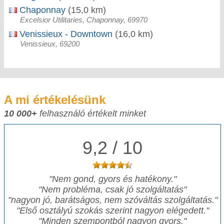
Chaponnay
(15,0 km)
Excelsior Utilitaries, Chaponnay, 69970
Venissieux - Downtown
(16,0 km)
Venissieux, 69200
A mi értékelésünk
10 000+
felhasználó értékelt minket
9,2 / 10
"
Nem gond, gyors és hatékony.
"
"
Nem probléma, csak jó szolgáltatás
"
"
nagyon jó, barátságos, nem szóváltás szolgáltatás.
"
"
Első osztályú szokás szerint nagyon elégedett.
"
"
Minden szempontból nagyon gyors.
"