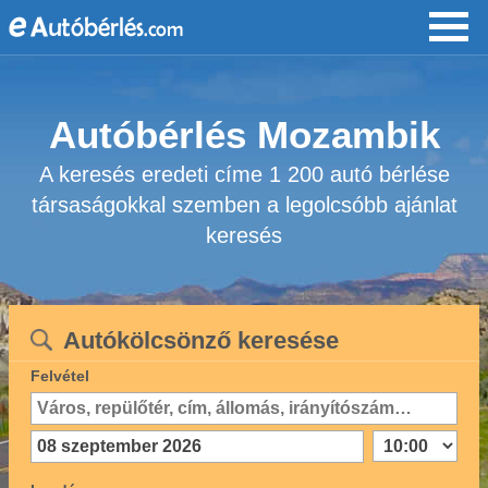
Autóbérlés Mozambik
A keresés eredeti címe 1 200 autó bérlése
társaságokkal szemben a legolcsóbb ajánlat
keresés
Autókölcsönző keresése
Felvétel