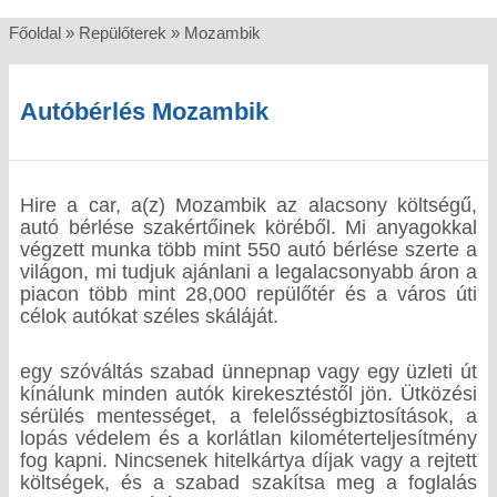
Főoldal
»
Repülőterek
»
Mozambik
Autóbérlés Mozambik
Hire a car, a(z) Mozambik az alacsony költségű,
autó bérlése szakértőinek köréből. Mi anyagokkal
végzett munka több mint 550 autó bérlése szerte a
világon, mi tudjuk ajánlani a legalacsonyabb áron a
piacon több mint 28,000 repülőtér és a város úti
célok autókat széles skáláját.
egy szóváltás szabad ünnepnap vagy egy üzleti út
kínálunk minden autók kirekesztéstől jön. Ütközési
sérülés mentességet, a felelősségbiztosítások, a
lopás védelem és a korlátlan kilométerteljesítmény
fog kapni. Nincsenek hitelkártya díjak vagy a rejtett
költségek, és a szabad szakítsa meg a foglalás